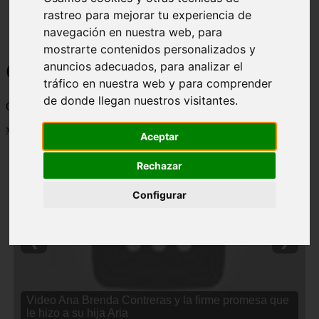
rastreo para mejorar tu experiencia de
navegación en nuestra web, para
mostrarte contenidos personalizados y
Curiosidades y Sabias que
anuncios adecuados, para analizar el
tráfico en nuestra web y para comprender
de donde llegan nuestros visitantes.
Cosas curiosas, curiosidades, noticias impactantes y mucho mas
Mostrando 1 - 24 de 2838 artículos
Aceptar
Rechazar
Configurar
❮
❯
Video Ana Brenda Contreras y la firme promesa que
le hizo a su hija Aria