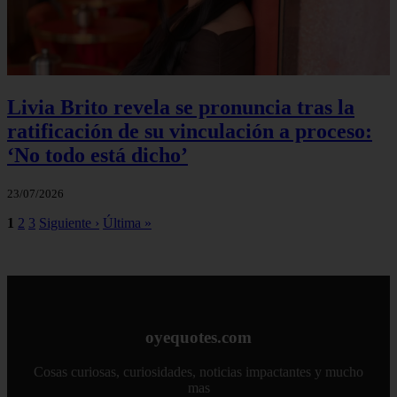
Livia Brito revela se pronuncia tras la
ratificación de su vinculación a proceso:
‘No todo está dicho’
23/07/2026
1
2
3
Siguiente ›
Última »
oyequotes.com
Cosas curiosas, curiosidades, noticias impactantes y mucho
mas