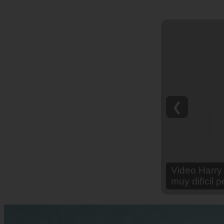
❮
Video Ana Br