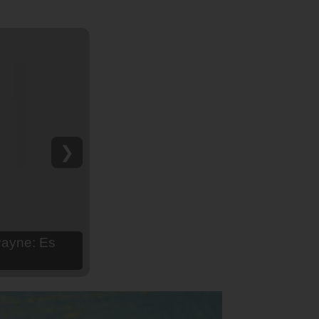
❯
hija Aria