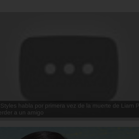
enda Contreras y la firme promesa que le hizo a su 