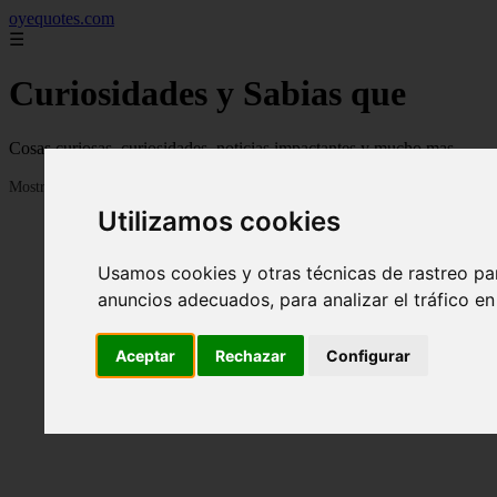
oyequotes.com
☰
Curiosidades y Sabias que
Cosas curiosas, curiosidades, noticias impactantes y mucho mas
Mostrando 1 - 24 de 2838 artículos
Utilizamos cookies
Usamos cookies y otras técnicas de rastreo pa
anuncios adecuados, para analizar el tráfico e
Aceptar
Rechazar
Configurar