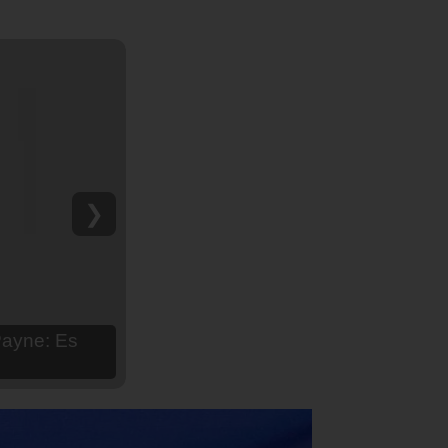
❯
hija Aria