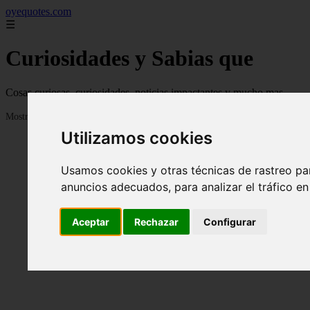
oyequotes.com
☰
Curiosidades y Sabias que
Cosas curiosas, curiosidades, noticias impactantes y mucho mas
Mostrando 1 - 24 de 2834 artículos
Utilizamos cookies
Usamos cookies y otras técnicas de rastreo pa
anuncios adecuados, para analizar el tráfico e
Aceptar
Rechazar
Configurar