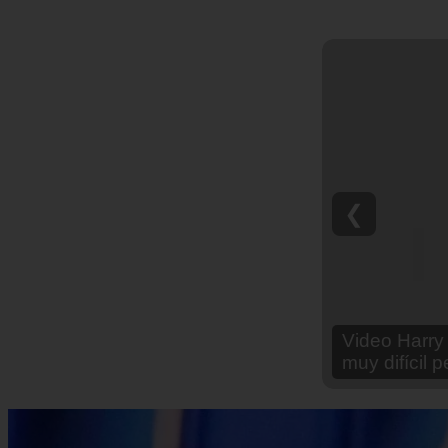
❮
Video Ana Br