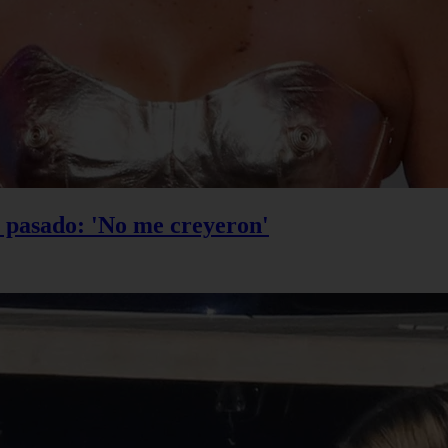
u pasado: 'No me creyeron'