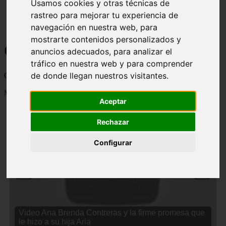
Usamos cookies y otras técnicas de
rastreo para mejorar tu experiencia de
navegación en nuestra web, para
mostrarte contenidos personalizados y
Curiosidades y Sabias que
anuncios adecuados, para analizar el
tráfico en nuestra web y para comprender
de donde llegan nuestros visitantes.
Cosas curiosas, curiosidades, noticias impactantes y mucho mas
Mostrando 1 - 24 de 2833 artículos
Aceptar
Rechazar
Configurar
❮
❯
Video Ana Brenda Contreras y la firme promesa que
le hizo a su hija Aria