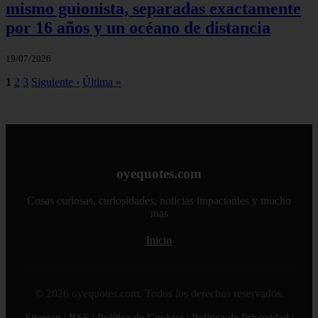
mismo guionista, separadas exactamente
por 16 años y un océano de distancia
19/07/2026
1
2
3
Siguiente ›
Última »
oyequotes.com
Cosas curiosas, curiosidades, noticias impactantes y mucho
mas
Inicio
© 2026 oyequotes.com. Todos los derechos reservados.
Sitemap
|
RSS
|
Política de Cookies
|
Política de Privacidad
|