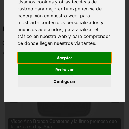
Usamos cookies y otras técnicas de
rastreo para mejorar tu experiencia de
navegación en nuestra web, para
mostrarte contenidos personalizados y
Curiosidades y Sabias que
anuncios adecuados, para analizar el
tráfico en nuestra web y para comprender
de donde llegan nuestros visitantes.
Cosas curiosas, curiosidades, noticias impactantes y mucho mas
Mostrando 1 - 24 de 2833 artículos
Aceptar
Rechazar
Configurar
❮
❯
Video Ana Brenda Contreras y la firme promesa que
le hizo a su hija Aria