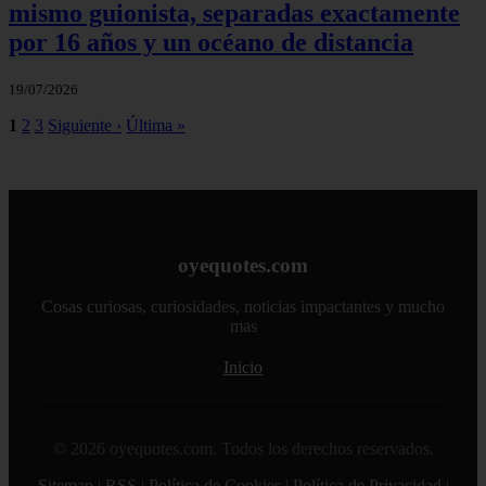
mismo guionista, separadas exactamente
por 16 años y un océano de distancia
19/07/2026
1
2
3
Siguiente ›
Última »
oyequotes.com
Cosas curiosas, curiosidades, noticias impactantes y mucho
mas
Inicio
© 2026 oyequotes.com. Todos los derechos reservados.
Sitemap
|
RSS
|
Política de Cookies
|
Política de Privacidad
|