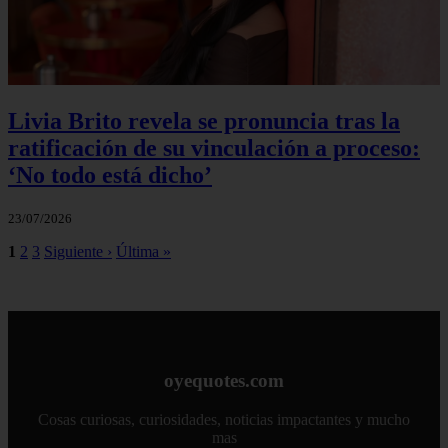
Livia Brito revela se pronuncia tras la
ratificación de su vinculación a proceso:
‘No todo está dicho’
23/07/2026
1
2
3
Siguiente ›
Última »
oyequotes.com
Cosas curiosas, curiosidades, noticias impactantes y mucho
mas