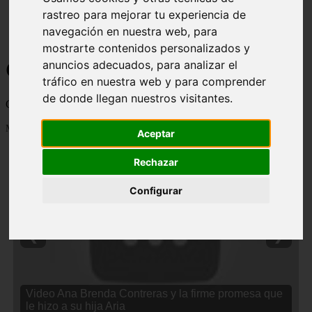
rastreo para mejorar tu experiencia de
navegación en nuestra web, para
mostrarte contenidos personalizados y
Curiosidades y Sabias que
anuncios adecuados, para analizar el
tráfico en nuestra web y para comprender
de donde llegan nuestros visitantes.
Cosas curiosas, curiosidades, noticias impactantes y mucho mas
Mostrando 1 - 24 de 2838 artículos
Aceptar
Rechazar
Configurar
❮
❯
Video Ana Brenda Contreras y la firme promesa que
le hizo a su hija Aria