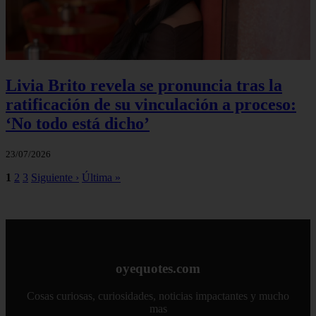
Livia Brito revela se pronuncia tras la
ratificación de su vinculación a proceso:
‘No todo está dicho’
23/07/2026
1
2
3
Siguiente ›
Última »
oyequotes.com
Cosas curiosas, curiosidades, noticias impactantes y mucho
mas