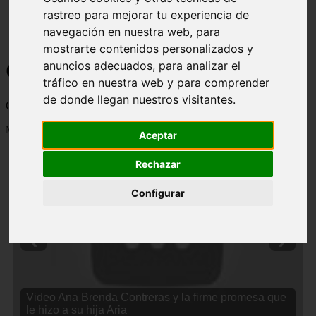
rastreo para mejorar tu experiencia de
navegación en nuestra web, para
mostrarte contenidos personalizados y
Curiosidades y Sabias que
anuncios adecuados, para analizar el
tráfico en nuestra web y para comprender
de donde llegan nuestros visitantes.
Cosas curiosas, curiosidades, noticias impactantes y mucho mas
Mostrando 1 - 24 de 2838 artículos
Aceptar
Rechazar
Configurar
❮
❯
Video Ana Brenda Contreras y la firme promesa que
le hizo a su hija Aria