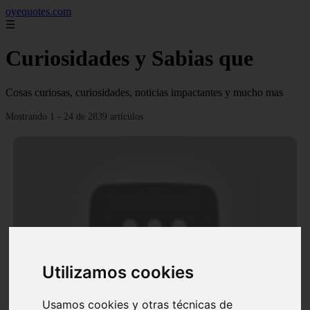
oyequotes.com
☰
Curiosidades y Sabias que
Cosas curiosas, curiosidades, noticias impactantes y mucho mas
Mostrando 1 - 24 de 2839 artículos
Utilizamos cookies
Video Ana Brenda Contreras y la firme promesa que
le hizo a su hija Aria
Usamos cookies y otras técnicas de