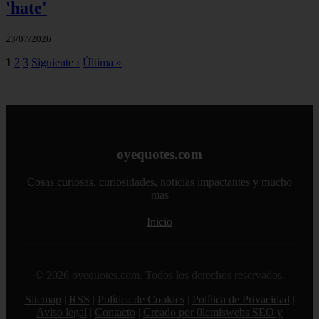
'hate'
23/07/2026
1
2
3
Siguiente ›
Última »
oyequotes.com
Cosas curiosas, curiosidades, noticias impactantes y mucho
mas
Inicio
© 2026 oyequotes.com. Todos los derechos reservados.
Sitemap
|
RSS
|
Política de Cookies
|
Política de Privacidad
|
Aviso legal
|
Contacto
|
Creado por 0lemiswebs SEO y