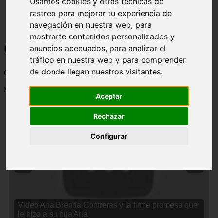
Usamos cookies y otras técnicas de
rastreo para mejorar tu experiencia de
navegación en nuestra web, para
mostrarte contenidos personalizados y
Curiosidades y Sabias que
anuncios adecuados, para analizar el
tráfico en nuestra web y para comprender
de donde llegan nuestros visitantes.
Cosas curiosas, curiosidades, noticias impactantes y mucho mas
Mostrando 1 - 24 de 2834 artículos
Aceptar
Rechazar
Configurar
❮
❯
Video Ana Brenda Contreras y la firme promesa que
le hizo a su hija Aria