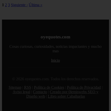
1
2
3
Siguiente ›
Última »
oyequotes.com
Cosas curiosas, curiosidades, noticias impactantes y mucho
mas
Inicio
© 2026 oyequotes.com. Todos los derechos reservados.
Sitemap
|
RSS
|
Política de Cookies
|
Política de Privacidad
|
Aviso legal
|
Contacto
|
Creado por 0lemiswebs SEO y
Diseño web
|
Libro sobre Cabañuelas