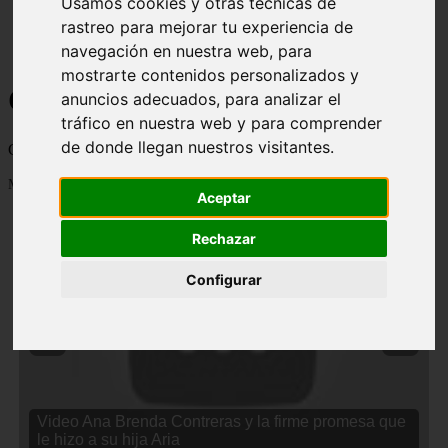
Usamos cookies y otras técnicas de
rastreo para mejorar tu experiencia de
navegación en nuestra web, para
mostrarte contenidos personalizados y
Curiosidades y Sabias que
anuncios adecuados, para analizar el
tráfico en nuestra web y para comprender
de donde llegan nuestros visitantes.
Cosas curiosas, curiosidades, noticias impactantes y mucho mas
Mostrando 1 - 24 de 2834 artículos
Aceptar
Rechazar
Configurar
❮
❯
Video Ana Brenda Contreras y la firme promesa que
le hizo a su hija Aria