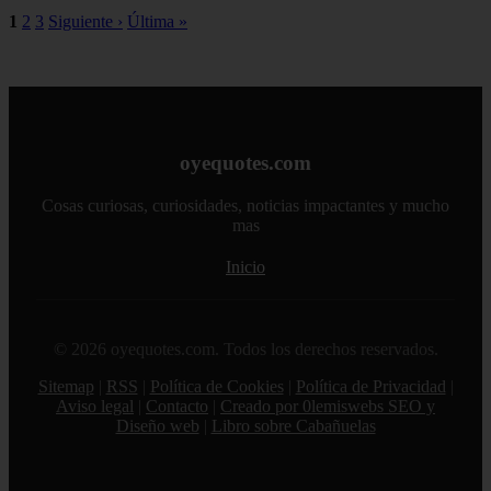
1
2
3
Siguiente ›
Última »
oyequotes.com
Cosas curiosas, curiosidades, noticias impactantes y mucho
mas
Inicio
© 2026 oyequotes.com. Todos los derechos reservados.
Sitemap
|
RSS
|
Política de Cookies
|
Política de Privacidad
|
Aviso legal
|
Contacto
|
Creado por 0lemiswebs SEO y
Diseño web
|
Libro sobre Cabañuelas