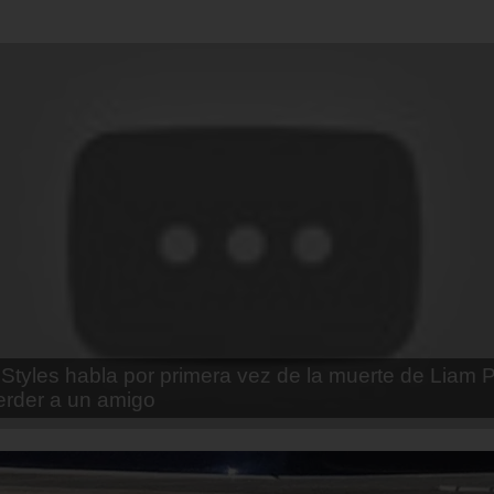
enda Contreras y la firme promesa que le hizo a su 