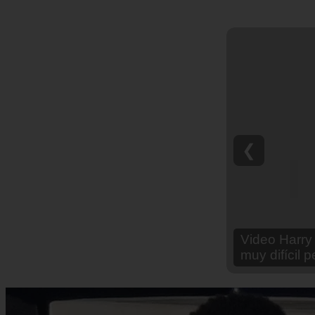
❮
Video Ana Br