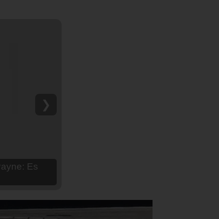
❯
hija Aria