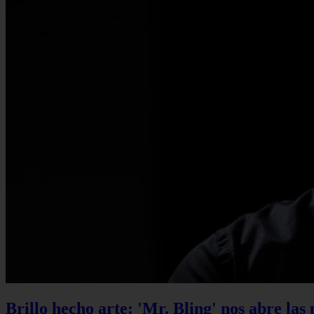
Brillo hecho arte: 'Mr. Bling' nos abre las