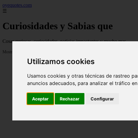
oyequotes.com
☰
Curiosidades y Sabias que
Cosas curiosas, curiosidades, noticias impactantes y mucho mas
Mostrando 1 - 24 de 2833 artículos
Utilizamos cookies
Usamos cookies y otras técnicas de rastreo pa
anuncios adecuados, para analizar el tráfico e
Aceptar
Rechazar
Configurar