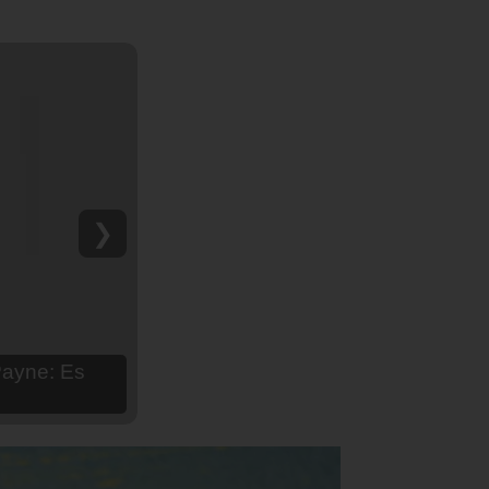
❯
hija Aria