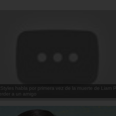
enda Contreras y la firme promesa que le hizo a su 