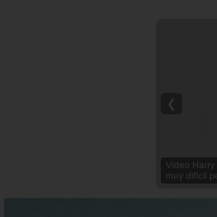
❮
Video Ana Br