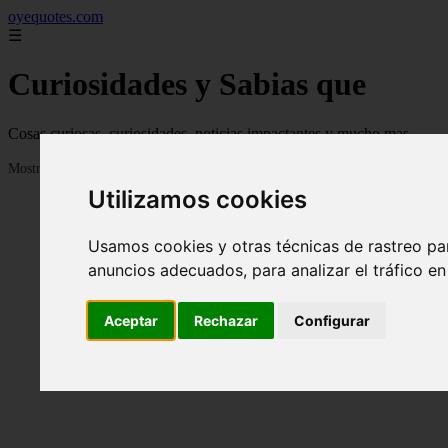
oyequotes.com
☰
Curiosidades y Sabias que
Cosas curiosas, curiosidades, noticias impactantes y mucho mas
Mostrando 1 - 24 de 2838 artículos
Utilizamos cookies
Usamos cookies y otras técnicas de rastreo pa
anuncios adecuados, para analizar el tráfico e
Aceptar
Rechazar
Configurar