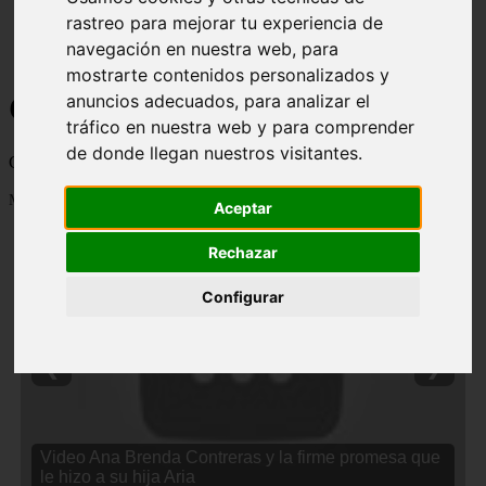
rastreo para mejorar tu experiencia de
navegación en nuestra web, para
mostrarte contenidos personalizados y
Curiosidades y Sabias que
anuncios adecuados, para analizar el
tráfico en nuestra web y para comprender
de donde llegan nuestros visitantes.
Cosas curiosas, curiosidades, noticias impactantes y mucho mas
Mostrando 1 - 24 de 2838 artículos
Aceptar
Rechazar
Configurar
❮
❯
Video Ana Brenda Contreras y la firme promesa que
le hizo a su hija Aria