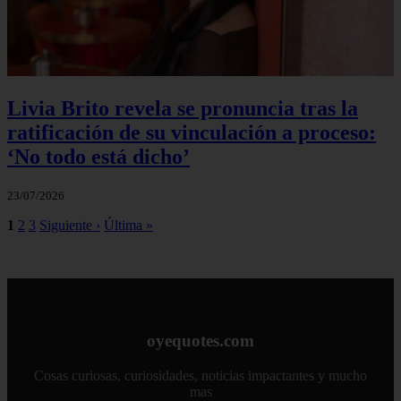
Livia Brito revela se pronuncia tras la
ratificación de su vinculación a proceso:
‘No todo está dicho’
23/07/2026
1
2
3
Siguiente ›
Última »
oyequotes.com
Cosas curiosas, curiosidades, noticias impactantes y mucho
mas