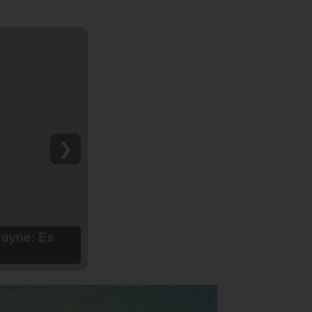
❯
hija Aria