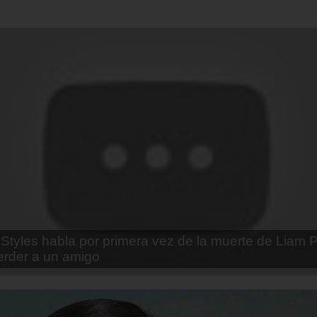
enda Contreras y la firme promesa que le hizo a su 