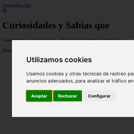
oyequotes.com
☰
Curiosidades y Sabias que
Cosas curiosas, curiosidades, noticias impactantes y mucho mas
Mostrando 1 - 24 de 2838 artículos
Utilizamos cookies
Usamos cookies y otras técnicas de rastreo pa
anuncios adecuados, para analizar el tráfico e
Aceptar
Rechazar
Configurar