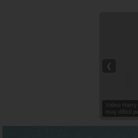
❮
Video Ana Br