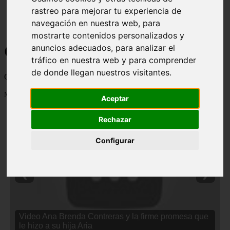
rastreo para mejorar tu experiencia de
navegación en nuestra web, para
mostrarte contenidos personalizados y
Curiosidades y Sabias que
anuncios adecuados, para analizar el
tráfico en nuestra web y para comprender
de donde llegan nuestros visitantes.
Cosas curiosas, curiosidades, noticias impactantes y mucho mas
Mostrando 1 - 24 de 2838 artículos
Aceptar
Rechazar
Configurar
❮
❯
Video Ana Brenda Contreras y la firme promesa que
le hizo a su hija Aria