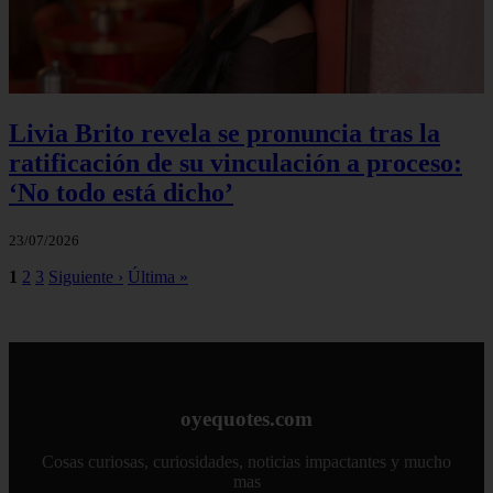
Livia Brito revela se pronuncia tras la
ratificación de su vinculación a proceso:
‘No todo está dicho’
23/07/2026
1
2
3
Siguiente ›
Última »
oyequotes.com
Cosas curiosas, curiosidades, noticias impactantes y mucho
mas