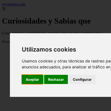
oyequotes.com
☰
Curiosidades y Sabias que
Cosas curiosas, curiosidades, noticias impactantes y mucho mas
Mostrando 1 - 24 de 2834 artículos
Utilizamos cookies
Usamos cookies y otras técnicas de rastreo pa
anuncios adecuados, para analizar el tráfico e
Aceptar
Rechazar
Configurar