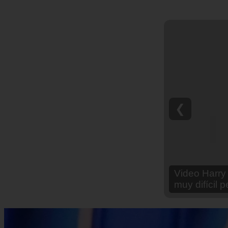
❮
Video Ana Br