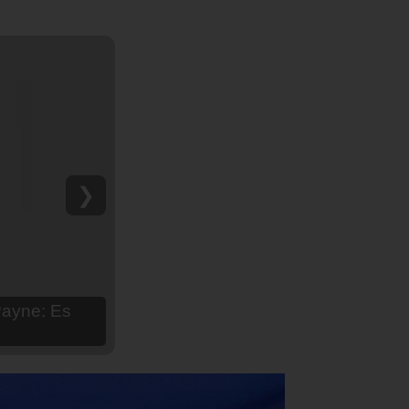
❯
hija Aria