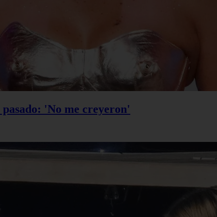
u pasado: 'No me creyeron'