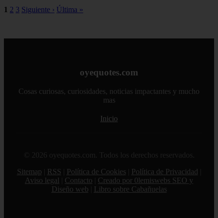
1
2
3
Siguiente ›
Última »
oyequotes.com
Cosas curiosas, curiosidades, noticias impactantes y mucho
mas
Inicio
© 2026 oyequotes.com. Todos los derechos reservados.
Sitemap
|
RSS
|
Política de Cookies
|
Política de Privacidad
|
Aviso legal
|
Contacto
|
Creado por 0lemiswebs SEO y
Diseño web
|
Libro sobre Cabañuelas