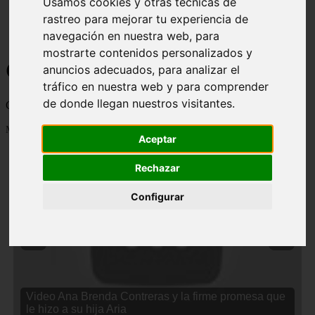
Usamos cookies y otras técnicas de
rastreo para mejorar tu experiencia de
navegación en nuestra web, para
mostrarte contenidos personalizados y
Curiosidades y Sabias que
anuncios adecuados, para analizar el
tráfico en nuestra web y para comprender
de donde llegan nuestros visitantes.
Cosas curiosas, curiosidades, noticias impactantes y mucho mas
Mostrando 1 - 24 de 2834 artículos
Aceptar
Rechazar
Configurar
❮
❯
Video Ana Brenda Contreras y la firme promesa que
le hizo a su hija Aria