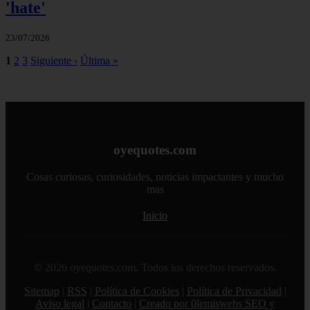
'hate'
23/07/2026
1
2
3
Siguiente ›
Última »
oyequotes.com
Cosas curiosas, curiosidades, noticias impactantes y mucho
mas
Inicio
© 2026 oyequotes.com. Todos los derechos reservados.
Sitemap
|
RSS
|
Política de Cookies
|
Política de Privacidad
|
Aviso legal
|
Contacto
|
Creado por 0lemiswebs SEO y