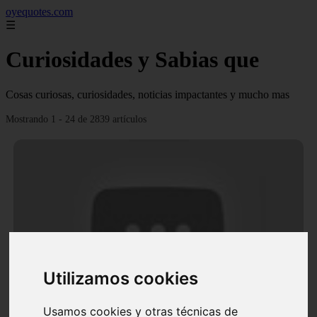
oyequotes.com
☰
Curiosidades y Sabias que
Cosas curiosas, curiosidades, noticias impactantes y mucho mas
Mostrando 1 - 24 de 2839 artículos
Utilizamos cookies
Video Ana Brenda Contreras y la firme promesa que
le hizo a su hija Aria
Usamos cookies y otras técnicas de