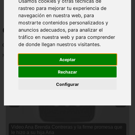
Usamos cookies y otras técnicas de
rastreo para mejorar tu experiencia de
navegación en nuestra web, para
mostrarte contenidos personalizados y
Curiosidades y Sabias que
anuncios adecuados, para analizar el
tráfico en nuestra web y para comprender
de donde llegan nuestros visitantes.
Cosas curiosas, curiosidades, noticias impactantes y mucho mas
Mostrando 1 - 24 de 2834 artículos
Aceptar
Rechazar
Configurar
❮
❯
Video Ana Brenda Contreras y la firme promesa que
le hizo a su hija Aria