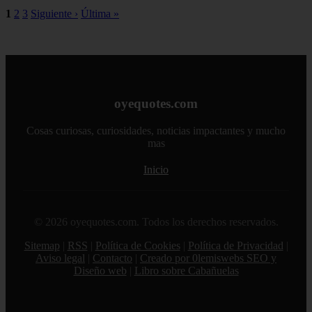
1
2
3
Siguiente ›
Última »
oyequotes.com
Cosas curiosas, curiosidades, noticias impactantes y mucho
mas
Inicio
© 2026 oyequotes.com. Todos los derechos reservados.
Sitemap
|
RSS
|
Política de Cookies
|
Política de Privacidad
|
Aviso legal
|
Contacto
|
Creado por 0lemiswebs SEO y
Diseño web
|
Libro sobre Cabañuelas