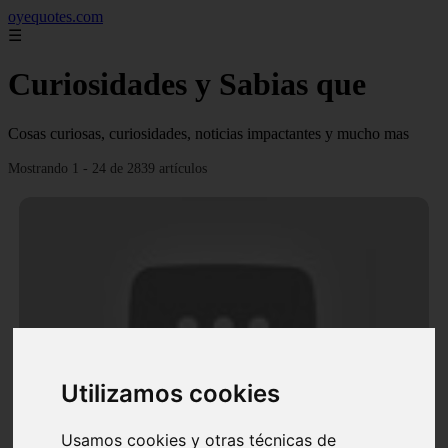
oyequotes.com
☰
Curiosidades y Sabias que
Cosas curiosas, curiosidades, noticias impactantes y mucho mas
Mostrando 1 - 24 de 2839 artículos
Utilizamos cookies
Video Ana Brenda Contreras y la firme promesa que
le hizo a su hija Aria
Usamos cookies y otras técnicas de