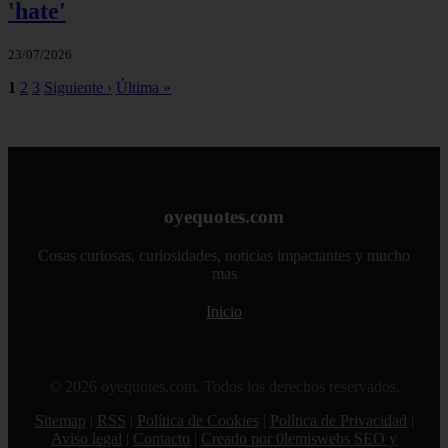
'hate'
23/07/2026
1
2
3
Siguiente ›
Última »
oyequotes.com
Cosas curiosas, curiosidades, noticias impactantes y mucho
mas
Inicio
© 2026 oyequotes.com. Todos los derechos reservados.
Sitemap
|
RSS
|
Política de Cookies
|
Política de Privacidad
|
Aviso legal
|
Contacto
|
Creado por 0lemiswebs SEO y