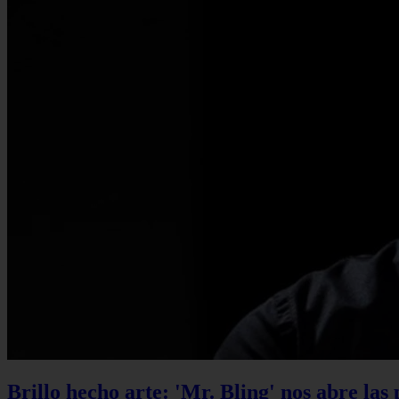
Brillo hecho arte: 'Mr. Bling' nos abre las