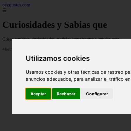
oyequotes.com
☰
Curiosidades y Sabias que
Cosas curiosas, curiosidades, noticias impactantes y mucho mas
Mostrando 1 - 24 de 2833 artículos
Utilizamos cookies
Usamos cookies y otras técnicas de rastreo pa
anuncios adecuados, para analizar el tráfico e
Aceptar
Rechazar
Configurar