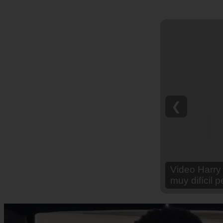
❮
Video Ana Br