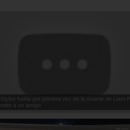
enda Contreras y la firme promesa que le hizo a su 