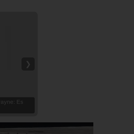
❯
hija Aria