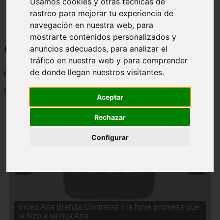
Usamos cookies y otras técnicas de
rastreo para mejorar tu experiencia de
navegación en nuestra web, para
mostrarte contenidos personalizados y
Curiosidades y Sabias que
anuncios adecuados, para analizar el
tráfico en nuestra web y para comprender
de donde llegan nuestros visitantes.
Cosas curiosas, curiosidades, noticias impactantes y mucho mas
Mostrando 1 - 24 de 2834 artículos
Aceptar
Rechazar
Configurar
❮
❯
Video Ana Brenda Contreras y la firme promesa que
le hizo a su hija Aria