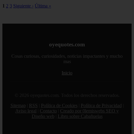
1
2
3
Siguiente ›
Última »
oyequotes.com
Cosas curiosas, curiosidades, noticias impactantes y mucho
mas
Inicio
© 2026 oyequotes.com. Todos los derechos reservados.
Sitemap
|
RSS
|
Política de Cookies
|
Política de Privacidad
|
Aviso legal
|
Contacto
|
Creado por 0lemiswebs SEO y
Diseño web
|
Libro sobre Cabañuelas