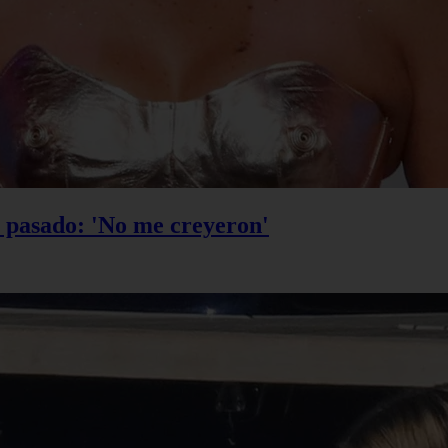
u pasado: 'No me creyeron'