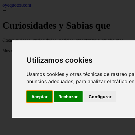
oyequotes.com
☰
Curiosidades y Sabias que
Cosas curiosas, curiosidades, noticias impactantes y mucho mas
Mostrando 1 - 24 de 2834 artículos
Utilizamos cookies
Usamos cookies y otras técnicas de rastreo pa
anuncios adecuados, para analizar el tráfico e
Aceptar
Rechazar
Configurar