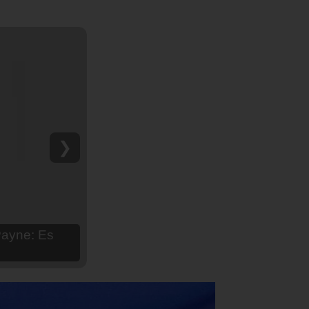
❯
hija Aria