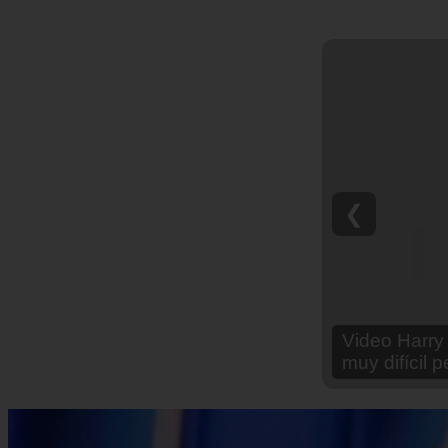
❮
Video Ana Br