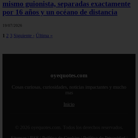
mismo guionista, separadas exactamente
por 16 años y un océano de distancia
19/07/2026
1
2
3
Siguiente ›
Última »
oyequotes.com
Cosas curiosas, curiosidades, noticias impactantes y mucho
mas
Inicio
© 2026 oyequotes.com. Todos los derechos reservados.
Sitemap
|
RSS
|
Política de Cookies
|
Política de Privacidad
|