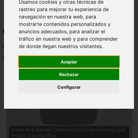
Usamos cookies y otras técnicas de
rastreo para mejorar tu experiencia de
navegación en nuestra web, para
mostrarte contenidos personalizados y
Curiosidades y Sabias que
anuncios adecuados, para analizar el
tráfico en nuestra web y para comprender
de donde llegan nuestros visitantes.
Cosas curiosas, curiosidades, noticias impactantes y mucho mas
Mostrando 1 - 24 de 2833 artículos
Aceptar
Rechazar
Configurar
❮
❯
Video Ana Brenda Contreras y la firme promesa que
le hizo a su hija Aria