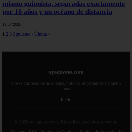
mismo guionista, separadas exactamente
por 16 años y un océano de distancia
19/07/2026
1
2
3
Siguiente ›
Última »
oyequotes.com
Cosas curiosas, curiosidades, noticias impactantes y mucho
mas
Inicio
© 2026 oyequotes.com. Todos los derechos reservados.
Sitemap
|
RSS
|
Política de Cookies
|
Política de Privacidad
|