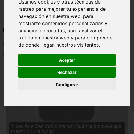
Usamos cookies y otras técnicas de
rastreo para mejorar tu experiencia de
navegación en nuestra web, para
mostrarte contenidos personalizados y
Curiosidades y Sabias que
anuncios adecuados, para analizar el
tráfico en nuestra web y para comprender
de donde llegan nuestros visitantes.
Cosas curiosas, curiosidades, noticias impactantes y mucho mas
Mostrando 1 - 24 de 2833 artículos
Aceptar
Rechazar
Configurar
❮
❯
Video Ana Brenda Contreras y la firme promesa que
le hizo a su hija Aria