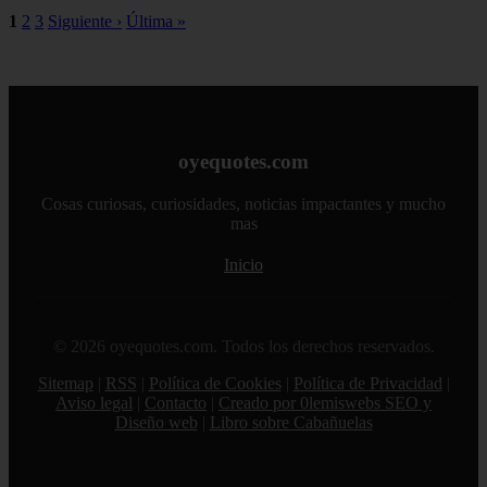
1
2
3
Siguiente ›
Última »
oyequotes.com
Cosas curiosas, curiosidades, noticias impactantes y mucho
mas
Inicio
© 2026 oyequotes.com. Todos los derechos reservados.
Sitemap
|
RSS
|
Política de Cookies
|
Política de Privacidad
|
Aviso legal
|
Contacto
|
Creado por 0lemiswebs SEO y
Diseño web
|
Libro sobre Cabañuelas