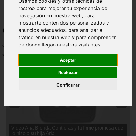
Usamos cookies y otras técnicas de
rastreo para mejorar tu experiencia de
navegación en nuestra web, para
mostrarte contenidos personalizados y
Curiosidades y Sabias que
anuncios adecuados, para analizar el
tráfico en nuestra web y para comprender
de donde llegan nuestros visitantes.
Cosas curiosas, curiosidades, noticias impactantes y mucho mas
Mostrando 1 - 24 de 2834 artículos
Aceptar
Rechazar
Configurar
❮
❯
Video Ana Brenda Contreras y la firme promesa que
le hizo a su hija Aria