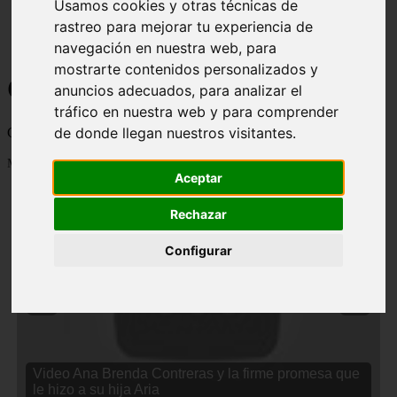
Usamos cookies y otras técnicas de
rastreo para mejorar tu experiencia de
navegación en nuestra web, para
mostrarte contenidos personalizados y
Curiosidades y Sabias que
anuncios adecuados, para analizar el
tráfico en nuestra web y para comprender
de donde llegan nuestros visitantes.
Cosas curiosas, curiosidades, noticias impactantes y mucho mas
Mostrando 1 - 24 de 2833 artículos
Aceptar
Rechazar
Configurar
❮
❯
Video Ana Brenda Contreras y la firme promesa que
le hizo a su hija Aria