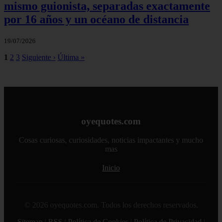
mismo guionista, separadas exactamente
por 16 años y un océano de distancia
19/07/2026
1
2
3
Siguiente ›
Última »
oyequotes.com
Cosas curiosas, curiosidades, noticias impactantes y mucho
mas
Inicio
© 2026 oyequotes.com. Todos los derechos reservados.
Sitemap
|
RSS
|
Política de Cookies
|
Política de Privacidad
|