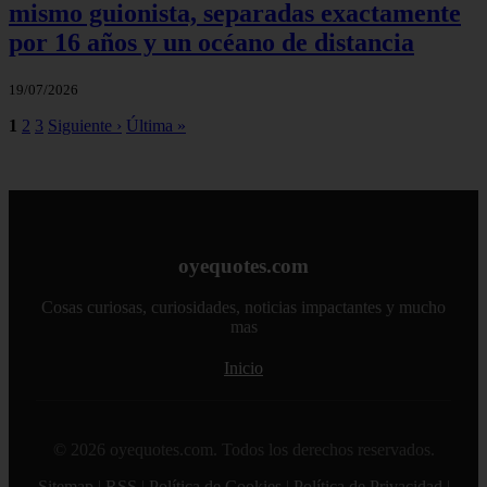
mismo guionista, separadas exactamente
por 16 años y un océano de distancia
19/07/2026
1
2
3
Siguiente ›
Última »
oyequotes.com
Cosas curiosas, curiosidades, noticias impactantes y mucho
mas
Inicio
© 2026 oyequotes.com. Todos los derechos reservados.
Sitemap
|
RSS
|
Política de Cookies
|
Política de Privacidad
|