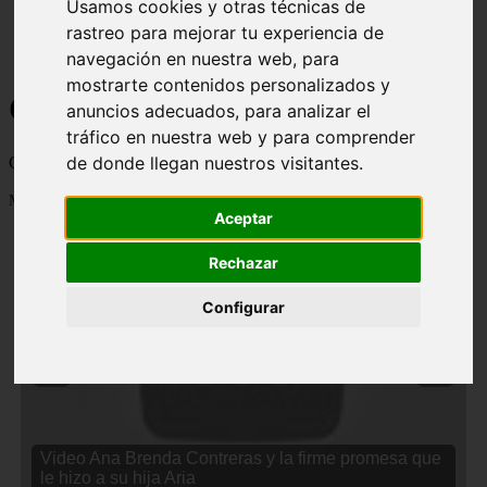
Usamos cookies y otras técnicas de
rastreo para mejorar tu experiencia de
navegación en nuestra web, para
mostrarte contenidos personalizados y
Curiosidades y Sabias que
anuncios adecuados, para analizar el
tráfico en nuestra web y para comprender
de donde llegan nuestros visitantes.
Cosas curiosas, curiosidades, noticias impactantes y mucho mas
Mostrando 1 - 24 de 2833 artículos
Aceptar
Rechazar
Configurar
❮
❯
Video Ana Brenda Contreras y la firme promesa que
le hizo a su hija Aria