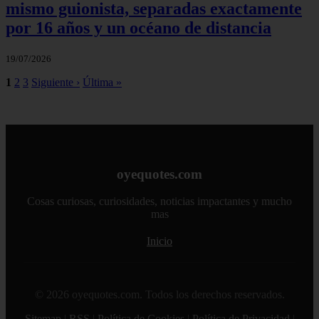
mismo guionista, separadas exactamente
por 16 años y un océano de distancia
19/07/2026
1
2
3
Siguiente ›
Última »
oyequotes.com
Cosas curiosas, curiosidades, noticias impactantes y mucho
mas
Inicio
© 2026 oyequotes.com. Todos los derechos reservados.
Sitemap
|
RSS
|
Política de Cookies
|
Política de Privacidad
|