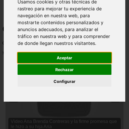
Usamos cookies y otras técnicas de
rastreo para mejorar tu experiencia de
navegación en nuestra web, para
mostrarte contenidos personalizados y
Curiosidades y Sabias que
anuncios adecuados, para analizar el
tráfico en nuestra web y para comprender
de donde llegan nuestros visitantes.
Cosas curiosas, curiosidades, noticias impactantes y mucho mas
Mostrando 1 - 24 de 2833 artículos
Aceptar
Rechazar
Configurar
❮
❯
Video Ana Brenda Contreras y la firme promesa que
le hizo a su hija Aria