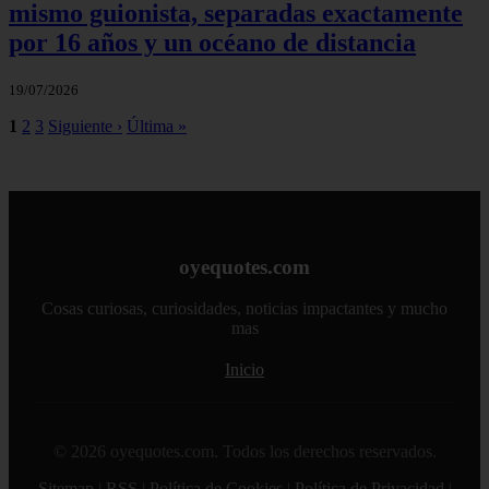
mismo guionista, separadas exactamente
por 16 años y un océano de distancia
19/07/2026
1
2
3
Siguiente ›
Última »
oyequotes.com
Cosas curiosas, curiosidades, noticias impactantes y mucho
mas
Inicio
© 2026 oyequotes.com. Todos los derechos reservados.
Sitemap
|
RSS
|
Política de Cookies
|
Política de Privacidad
|