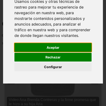
Usamos cookies y otras técnicas de
rastreo para mejorar tu experiencia de
navegación en nuestra web, para
mostrarte contenidos personalizados y
Curiosidades y Sabias que
anuncios adecuados, para analizar el
tráfico en nuestra web y para comprender
de donde llegan nuestros visitantes.
Cosas curiosas, curiosidades, noticias impactantes y mucho mas
Mostrando 1 - 24 de 2833 artículos
Aceptar
Rechazar
Configurar
❮
❯
Video Ana Brenda Contreras y la firme promesa que
le hizo a su hija Aria