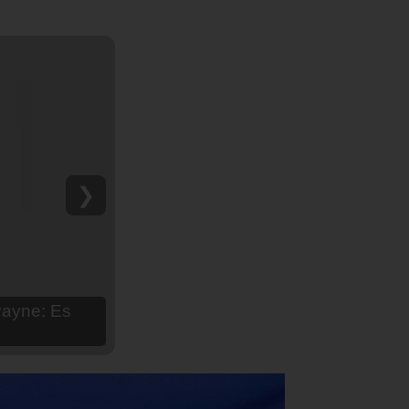
❯
hija Aria