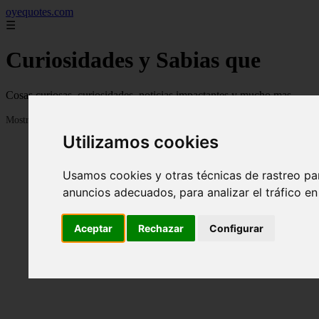
oyequotes.com
☰
Curiosidades y Sabias que
Cosas curiosas, curiosidades, noticias impactantes y mucho mas
Mostrando 1 - 24 de 2834 artículos
Utilizamos cookies
Usamos cookies y otras técnicas de rastreo pa
anuncios adecuados, para analizar el tráfico e
Aceptar
Rechazar
Configurar