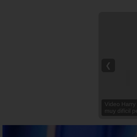
❮
Video Ana Br