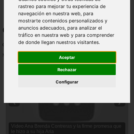
rastreo para mejorar tu experiencia de
navegación en nuestra web, para
mostrarte contenidos personalizados y
Curiosidades y Sabias que
anuncios adecuados, para analizar el
tráfico en nuestra web y para comprender
de donde llegan nuestros visitantes.
Cosas curiosas, curiosidades, noticias impactantes y mucho mas
Mostrando 1 - 24 de 2838 artículos
Aceptar
Rechazar
Configurar
❮
❯
Video Ana Brenda Contreras y la firme promesa que
le hizo a su hija Aria