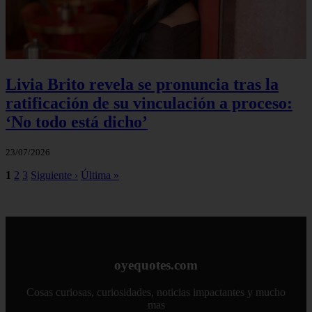
Livia Brito revela se pronuncia tras la
ratificación de su vinculación a proceso:
‘No todo está dicho’
23/07/2026
1
2
3
Siguiente ›
Última »
oyequotes.com
Cosas curiosas, curiosidades, noticias impactantes y mucho
mas