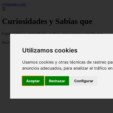
oyequotes.com
☰
Curiosidades y Sabias que
Cosas curiosas, curiosidades, noticias impactantes y mucho mas
Mostrando 1 - 24 de 2833 artículos
Utilizamos cookies
Usamos cookies y otras técnicas de rastreo pa
anuncios adecuados, para analizar el tráfico e
Aceptar
Rechazar
Configurar