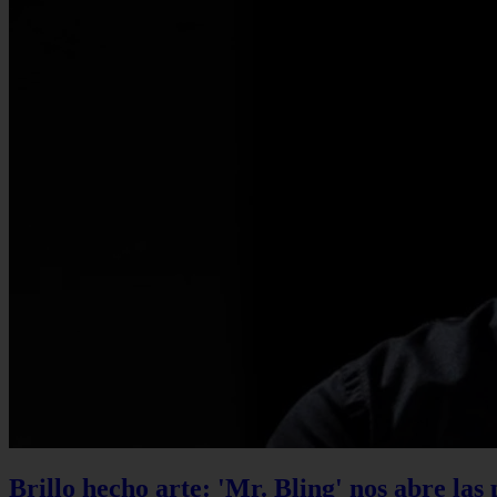
Brillo hecho arte: 'Mr. Bling' nos abre las