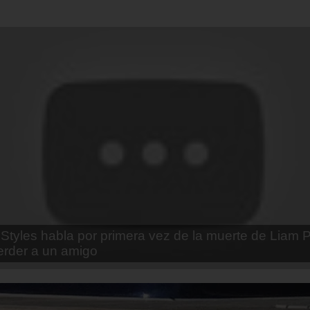
enda Contreras y la firme promesa que le hizo a su 