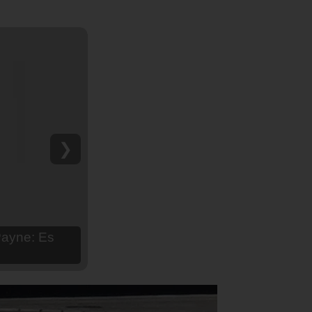
❯
hija Aria