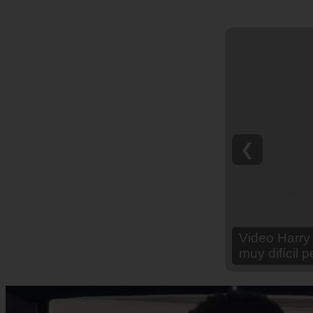
❮
Video Ana Br