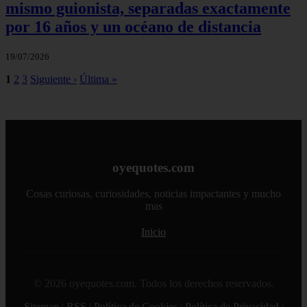
mismo guionista, separadas exactamente
por 16 años y un océano de distancia
19/07/2026
1
2
3
Siguiente ›
Última »
oyequotes.com
Cosas curiosas, curiosidades, noticias impactantes y mucho
mas
Inicio
© 2026 oyequotes.com. Todos los derechos reservados.
Sitemap
|
RSS
|
Política de Cookies
|
Política de Privacidad
|