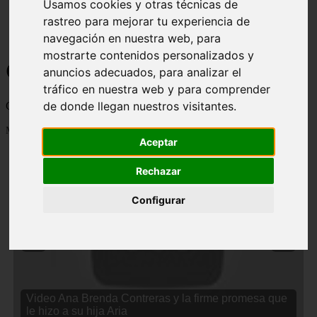
Usamos cookies y otras técnicas de
rastreo para mejorar tu experiencia de
navegación en nuestra web, para
mostrarte contenidos personalizados y
Curiosidades y Sabias que
anuncios adecuados, para analizar el
tráfico en nuestra web y para comprender
de donde llegan nuestros visitantes.
Cosas curiosas, curiosidades, noticias impactantes y mucho mas
Mostrando 1 - 24 de 2833 artículos
Aceptar
Rechazar
Configurar
❮
❯
Video Ana Brenda Contreras y la firme promesa que
le hizo a su hija Aria