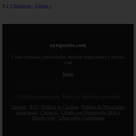
1
2
3
Siguiente ›
Última »
oyequotes.com
Cosas curiosas, curiosidades, noticias impactantes y mucho
mas
Inicio
© 2026 oyequotes.com. Todos los derechos reservados.
Sitemap
|
RSS
|
Política de Cookies
|
Política de Privacidad
|
Aviso legal
|
Contacto
|
Creado por 0lemiswebs SEO y
Diseño web
|
Libro sobre Cabañuelas