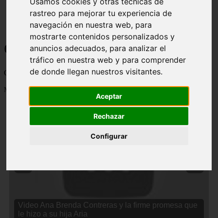
Usamos cookies y otras técnicas de
rastreo para mejorar tu experiencia de
navegación en nuestra web, para
mostrarte contenidos personalizados y
Curiosidades y Sabias que
anuncios adecuados, para analizar el
tráfico en nuestra web y para comprender
de donde llegan nuestros visitantes.
Cosas curiosas, curiosidades, noticias impactantes y mucho mas
Mostrando 1 - 24 de 2834 artículos
Aceptar
Rechazar
Configurar
❮
❯
Video Ana Brenda Contreras y la firme promesa que
le hizo a su hija Aria