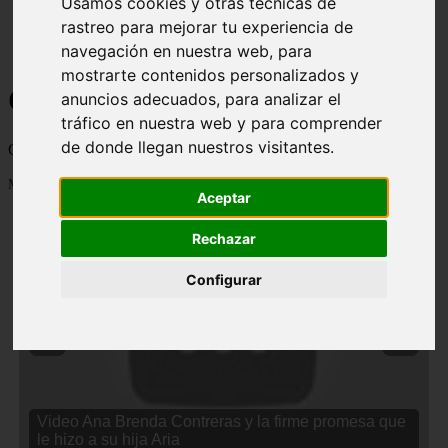
Usamos cookies y otras técnicas de
rastreo para mejorar tu experiencia de
navegación en nuestra web, para
mostrarte contenidos personalizados y
Curiosidades y Sabias que
anuncios adecuados, para analizar el
tráfico en nuestra web y para comprender
de donde llegan nuestros visitantes.
Cosas curiosas, curiosidades, noticias impactantes y mucho mas
Mostrando 1 - 24 de 2834 artículos
Aceptar
Rechazar
Configurar
❮
❯
Video Ana Brenda Contreras y la firme promesa que
le hizo a su hija Aria