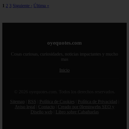
1
2
3
Siguiente ›
Última »
oyequotes.com
Cosas curiosas, curiosidades, noticias impactantes y mucho
mas
Inicio
© 2026 oyequotes.com. Todos los derechos reservados.
Sitemap
|
RSS
|
Política de Cookies
|
Política de Privacidad
|
Aviso legal
|
Contacto
|
Creado por 0lemiswebs SEO y
Diseño web
|
Libro sobre Cabañuelas