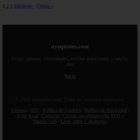
1
2
3
Siguiente ›
Última »
oyequotes.com
Cosas curiosas, curiosidades, noticias impactantes y mucho
mas
Inicio
© 2026 oyequotes.com. Todos los derechos reservados.
Sitemap
|
RSS
|
Política de Cookies
|
Política de Privacidad
|
Aviso legal
|
Contacto
|
Creado por 0lemiswebs SEO y
Diseño web
|
Libro sobre Cabañuelas