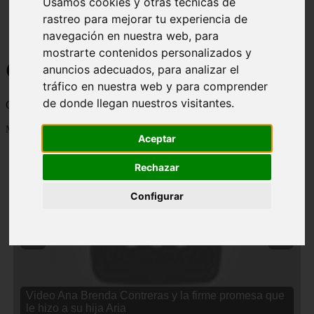
Usamos cookies y otras técnicas de
rastreo para mejorar tu experiencia de
navegación en nuestra web, para
mostrarte contenidos personalizados y
Curiosidades y Sabias que
anuncios adecuados, para analizar el
tráfico en nuestra web y para comprender
de donde llegan nuestros visitantes.
Cosas curiosas, curiosidades, noticias impactantes y mucho mas
Mostrando 1 - 24 de 2834 artículos
Aceptar
Rechazar
Configurar
❮
❯
Video Ana Brenda Contreras y la firme promesa que
le hizo a su hija Aria