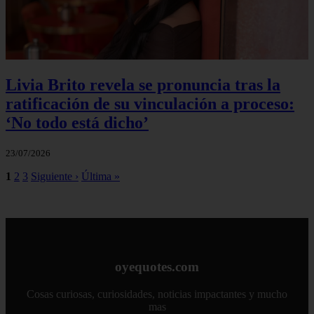
Livia Brito revela se pronuncia tras la
ratificación de su vinculación a proceso:
‘No todo está dicho’
23/07/2026
1
2
3
Siguiente ›
Última »
oyequotes.com
Cosas curiosas, curiosidades, noticias impactantes y mucho
mas