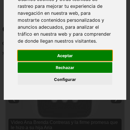
rastreo para mejorar tu experiencia de
navegación en nuestra web, para
mostrarte contenidos personalizados y
Curiosidades y Sabias que
anuncios adecuados, para analizar el
tráfico en nuestra web y para comprender
de donde llegan nuestros visitantes.
Cosas curiosas, curiosidades, noticias impactantes y mucho mas
Mostrando 1 - 24 de 2838 artículos
Aceptar
Rechazar
Configurar
❮
❯
Video Ana Brenda Contreras y la firme promesa que
le hizo a su hija Aria