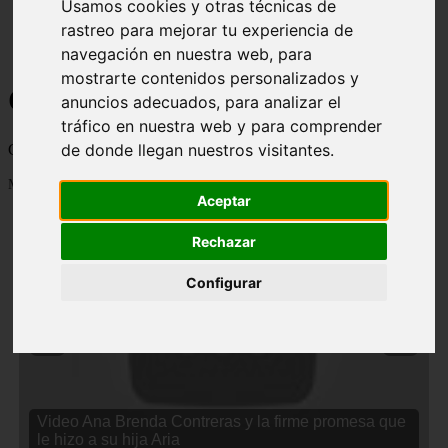
Usamos cookies y otras técnicas de
rastreo para mejorar tu experiencia de
navegación en nuestra web, para
mostrarte contenidos personalizados y
Curiosidades y Sabias que
anuncios adecuados, para analizar el
tráfico en nuestra web y para comprender
de donde llegan nuestros visitantes.
Cosas curiosas, curiosidades, noticias impactantes y mucho mas
Mostrando 1 - 24 de 2833 artículos
Aceptar
Rechazar
Configurar
❮
❯
Video Ana Brenda Contreras y la firme promesa que
le hizo a su hija Aria