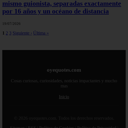
mismo guionista, separadas exactamente
por 16 años y un océano de distancia
19/07/2026
1
2
3
Siguiente ›
Última »
oyequotes.com
Cosas curiosas, curiosidades, noticias impactantes y mucho
mas
Inicio
© 2026 oyequotes.com. Todos los derechos reservados.
Sitemap
|
RSS
|
Política de Cookies
|
Política de Privacidad
|