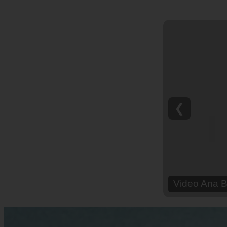
❮
Video Harry
muy difícil 