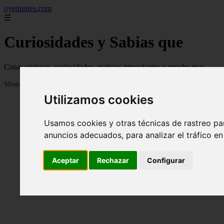
oyequotes.com
☰
Curiosidades y Sabias que
Cosas curiosas, curiosidades, noticias impactantes y mucho mas
Mostrando 1 - 24 de 2838 artículos
Utilizamos cookies
Usamos cookies y otras técnicas de rastreo pa
anuncios adecuados, para analizar el tráfico e
Aceptar
Rechazar
Configurar