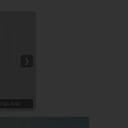
❯
Payne: Es