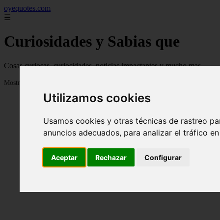
oyequotes.com
☰
Curiosidades y Sabias que
Cosas curiosas, curiosidades, noticias impactantes y mucho mas
Mostrando 1 - 24 de 2838 artículos
Utilizamos cookies
Usamos cookies y otras técnicas de rastreo pa
anuncios adecuados, para analizar el tráfico e
Aceptar
Rechazar
Configurar