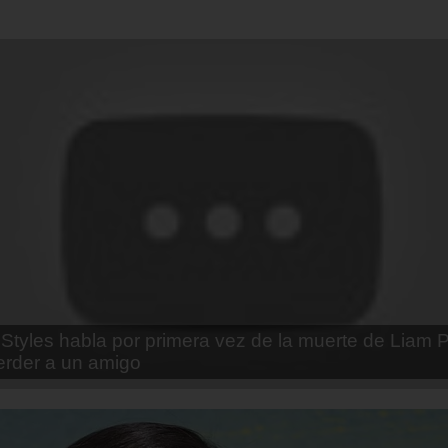
enda Contreras y la firme promesa que le hizo a su 