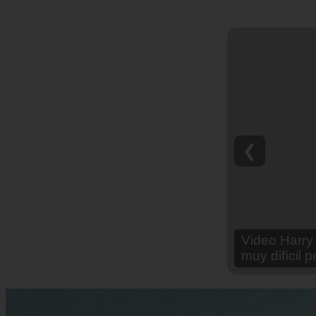
❮
Video Ana Br