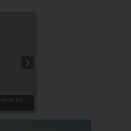
❯
hija Aria