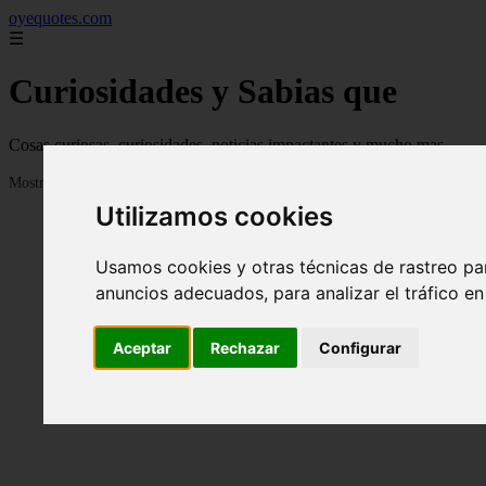
oyequotes.com
☰
Curiosidades y Sabias que
Cosas curiosas, curiosidades, noticias impactantes y mucho mas
Mostrando 1 - 24 de 2834 artículos
Utilizamos cookies
Usamos cookies y otras técnicas de rastreo pa
anuncios adecuados, para analizar el tráfico e
Aceptar
Rechazar
Configurar