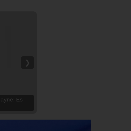
❯
hija Aria