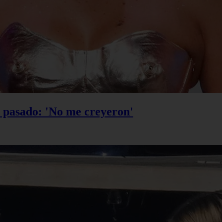
u pasado: 'No me creyeron'