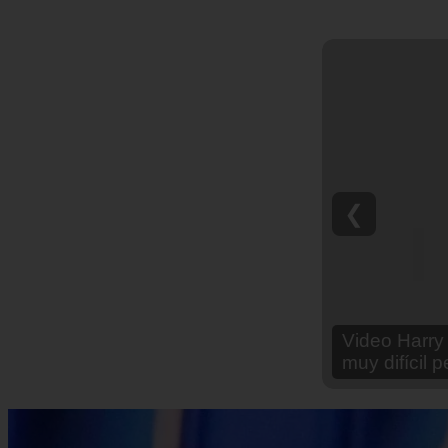
❮
Video Ana Br