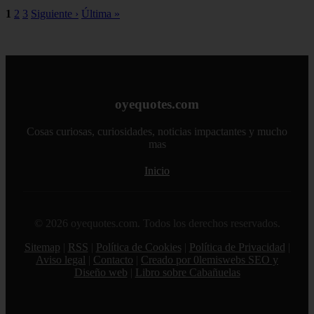
1
2
3
Siguiente ›
Última »
oyequotes.com
Cosas curiosas, curiosidades, noticias impactantes y mucho
mas
Inicio
© 2026 oyequotes.com. Todos los derechos reservados.
Sitemap
|
RSS
|
Política de Cookies
|
Política de Privacidad
|
Aviso legal
|
Contacto
|
Creado por 0lemiswebs SEO y
Diseño web
|
Libro sobre Cabañuelas