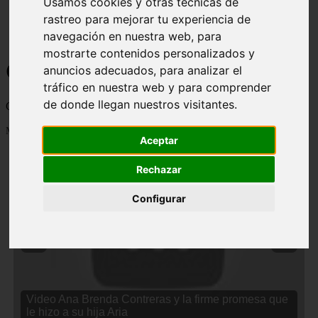
Usamos cookies y otras técnicas de
rastreo para mejorar tu experiencia de
navegación en nuestra web, para
mostrarte contenidos personalizados y
Curiosidades y Sabias que
anuncios adecuados, para analizar el
tráfico en nuestra web y para comprender
de donde llegan nuestros visitantes.
Cosas curiosas, curiosidades, noticias impactantes y mucho mas
Mostrando 1 - 24 de 2834 artículos
Aceptar
Rechazar
Configurar
❮
❯
Video Ana Brenda Contreras y la firme promesa que
le hizo a su hija Aria