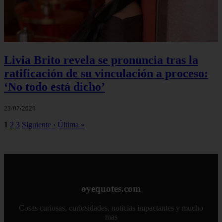
Livia Brito revela se pronuncia tras la
ratificación de su vinculación a proceso:
‘No todo está dicho’
23/07/2026
1
2
3
Siguiente ›
Última »
oyequotes.com
Cosas curiosas, curiosidades, noticias impactantes y mucho
mas