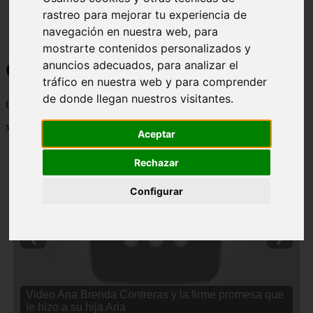
rastreo para mejorar tu experiencia de
navegación en nuestra web, para
mostrarte contenidos personalizados y
Curiosidades y Sabias que
anuncios adecuados, para analizar el
tráfico en nuestra web y para comprender
de donde llegan nuestros visitantes.
Cosas curiosas, curiosidades, noticias impactantes y mucho mas
Mostrando 1 - 24 de 2838 artículos
Aceptar
Rechazar
Configurar
❮
❯
Video Ana Brenda Contreras y la firme promesa que
le hizo a su hija Aria