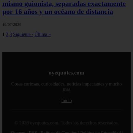
mismo guionista, separadas exactamente
por 16 años y un océano de distancia
19/07/2026
1
2
3
Siguiente ›
Última »
oyequotes.com
Cosas curiosas, curiosidades, noticias impactantes y mucho
mas
Inicio
© 2026 oyequotes.com. Todos los derechos reservados.
Sitemap
|
RSS
|
Política de Cookies
|
Política de Privacidad
|