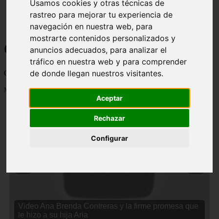
Usamos cookies y otras técnicas de
rastreo para mejorar tu experiencia de
navegación en nuestra web, para
mostrarte contenidos personalizados y
Curiosidades y Sabias que
anuncios adecuados, para analizar el
tráfico en nuestra web y para comprender
de donde llegan nuestros visitantes.
Cosas curiosas, curiosidades, noticias impactantes y mucho mas
Mostrando 1 - 24 de 2833 artículos
Aceptar
Rechazar
Configurar
❮
❯
Video Ana Brenda Contreras y la firme promesa que
le hizo a su hija Aria