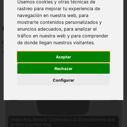
Usamos cookies y otras técnicas de
rastreo para mejorar tu experiencia de
navegación en nuestra web, para
mostrarte contenidos personalizados y
Curiosidades y Sabias que
anuncios adecuados, para analizar el
tráfico en nuestra web y para comprender
de donde llegan nuestros visitantes.
Cosas curiosas, curiosidades, noticias impactantes y mucho mas
Mostrando 1 - 24 de 2833 artículos
Aceptar
Rechazar
Configurar
❮
❯
Video Ana Brenda Contreras y la firme promesa que
le hizo a su hija Aria