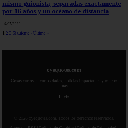
mismo guionista, separadas exactamente
por 16 años y un océano de distancia
19/07/2026
1
2
3
Siguiente ›
Última »
oyequotes.com
Cosas curiosas, curiosidades, noticias impactantes y mucho
mas
Inicio
© 2026 oyequotes.com. Todos los derechos reservados.
Sitemap
|
RSS
|
Política de Cookies
|
Política de Privacidad
|