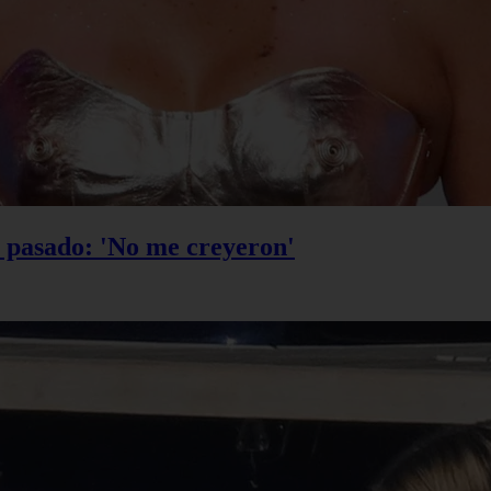
u pasado: 'No me creyeron'