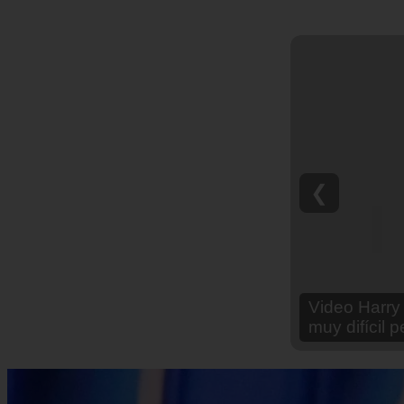
❮
Video Ana Br