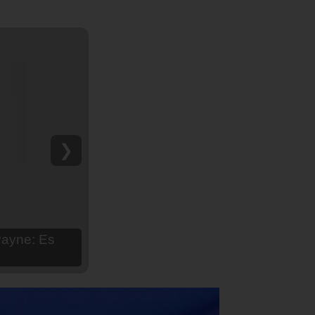
❯
hija Aria