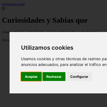
oyequotes.com
☰
Curiosidades y Sabias que
Cosas curiosas, curiosidades, noticias impactantes y mucho mas
Mostrando 1 - 24 de 2834 artículos
Utilizamos cookies
Usamos cookies y otras técnicas de rastreo pa
anuncios adecuados, para analizar el tráfico e
Aceptar
Rechazar
Configurar