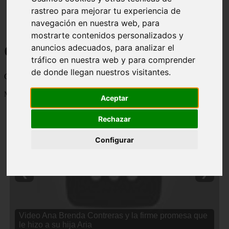
rastreo para mejorar tu experiencia de
navegación en nuestra web, para
mostrarte contenidos personalizados y
Curiosidades y Sabias que
anuncios adecuados, para analizar el
tráfico en nuestra web y para comprender
de donde llegan nuestros visitantes.
Cosas curiosas, curiosidades, noticias impactantes y mucho mas
Mostrando 1 - 24 de 2838 artículos
Aceptar
Rechazar
Configurar
❮
❯
Video Ana Brenda Contreras y la firme promesa que
le hizo a su hija Aria