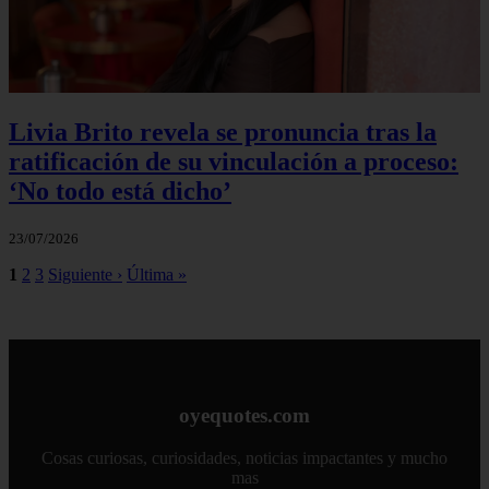
Livia Brito revela se pronuncia tras la
ratificación de su vinculación a proceso:
‘No todo está dicho’
23/07/2026
1
2
3
Siguiente ›
Última »
oyequotes.com
Cosas curiosas, curiosidades, noticias impactantes y mucho
mas