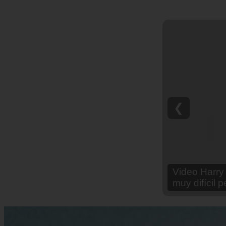
❮
Video Ana Br