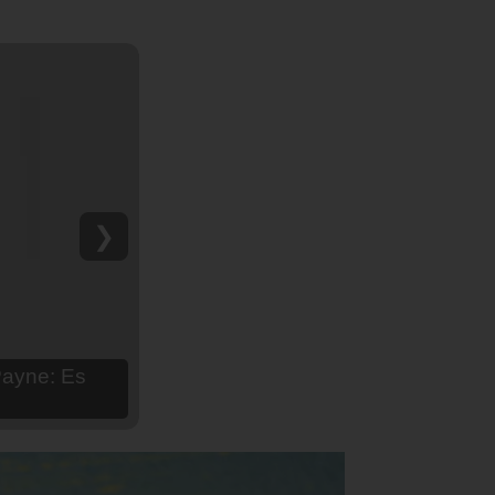
❯
hija Aria