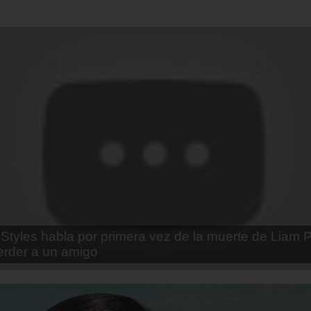
enda Contreras y la firme promesa que le hizo a su 