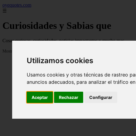
oyequotes.com
☰
Curiosidades y Sabias que
Cosas curiosas, curiosidades, noticias impactantes y mucho mas
Mostrando 1 - 24 de 2838 artículos
Utilizamos cookies
Usamos cookies y otras técnicas de rastreo pa
anuncios adecuados, para analizar el tráfico e
Aceptar
Rechazar
Configurar