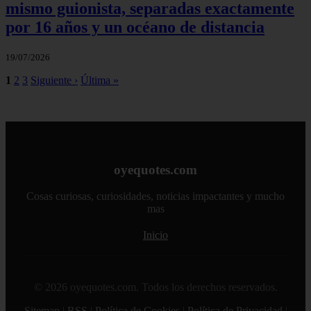
mismo guionista, separadas exactamente
por 16 años y un océano de distancia
19/07/2026
1
2
3
Siguiente ›
Última »
oyequotes.com
Cosas curiosas, curiosidades, noticias impactantes y mucho
mas
Inicio
© 2026 oyequotes.com. Todos los derechos reservados.
Sitemap
|
RSS
|
Política de Cookies
|
Política de Privacidad
|