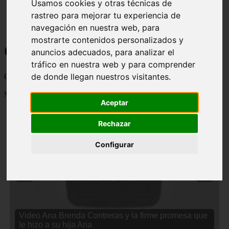
Usamos cookies y otras técnicas de
rastreo para mejorar tu experiencia de
navegación en nuestra web, para
mostrarte contenidos personalizados y
Curiosidades y Sabias que
anuncios adecuados, para analizar el
tráfico en nuestra web y para comprender
de donde llegan nuestros visitantes.
Cosas curiosas, curiosidades, noticias impactantes y mucho mas
Mostrando 1 - 24 de 2833 artículos
Aceptar
Rechazar
Configurar
❮
❯
Video Ana Brenda Contreras y la firme promesa que
le hizo a su hija Aria